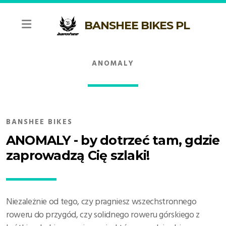
BANSHEE BIKES PL
ANOMALY
LEGEND
BANSHEE BIKES
TITAN V3.2
ANOMALY - by dotrzeć tam, gdzie
zaprowadzą Cię szlaki!
RUNE V3.2
SPITFIRE V3.2
PHANTOM V3.2
Niezależnie od tego, czy pragniesz wszechstronnego
roweru do przygód, czy solidnego roweru górskiego z
PRIME V3.2