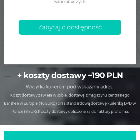
5dni roboczych.
Zapytaj o dostępność
+ koszty dostawy ~190 PLN
Wysyłka kurierem pod wskazany adres.
Koszt dostawy zawiera w sobie: dostawę z magazynu centralnego
Banshee w Europie (40 EURO) oraz standardową dostawę kurierską DPD w
Polsce (8 EUR). Koszty dostawy doliczone są do faktury proforma.