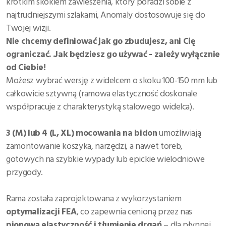
krótkim skokiem zawieszenia, który poradzi sobie z
najtrudniejszymi szlakami, Anomaly dostosowuje się do
PARADOX V3
Twojej wizji.
Nie chcemy definiować jak go zbudujesz, ani Cię
ENIGMA
ograniczać.
.Jak będziesz go używać - zależy wyłącznie
ANOMALY
od Ciebie!
Możesz wybrać wersję z widelcem o skoku 100-150 mm lub
Zapytanie o dostępność
całkowicie sztywną (ramowa elastyczność doskonale
współpracuje z charakterystyką stalowego widelca).
Formularz zamówienia
3 (M) lub 4 (L, XL) mocowania na bidon
umożliwiają
zamontowanie koszyka, narzędzi, a nawet toreb,
gotowych na szybkie wypady lub epickie wielodniowe
przygody.
Rama została zaprojektowana z wykorzystaniem
optymalizacji FEA
, co zapewnia cenioną przez nas
pionową elastyczność i tłumienie drgań
– dla płynnej,