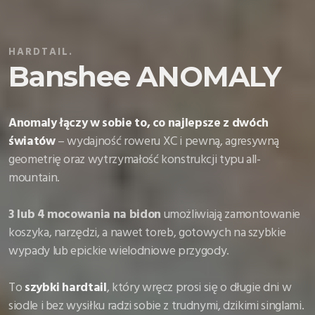
HARDTAIL.
Banshee ANOMALY
Anomaly łączy w sobie to, co najlepsze z dwóch
światów
– wydajność roweru XC i pewną, agresywną
geometrię oraz wytrzymałość konstrukcji typu all-
mountain.
3 lub 4 mocowania na bidon
umożliwiają zamontowanie
koszyka, narzędzi, a nawet toreb, gotowych na szybkie
wypady lub epickie wielodniowe przygody.
To
szybki hardtail
, który wręcz prosi się o długie dni w
siodle i bez wysiłku radzi sobie z trudnymi, dzikimi singlami.