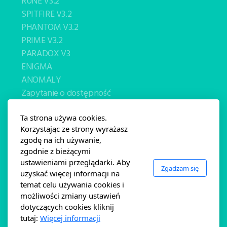
RUNE V3.2
SPITFIRE V3.2
PHANTOM V3.2
PRIME V3.2
PARADOX V3
ENIGMA
ANOMALY
Zapytanie o dostępność
Formularz zamówienia
Ta strona używa cookies.
Kontakt
Korzystając ze strony wyrażasz
O NAS
zgodę na ich używanie,
zgodnie z bieżącymi
ustawieniami przeglądarki. Aby
Pozostałe informacje
Zgadzam się
uzyskać więcej informacji na
Wybór dropoutów
temat celu używania cookies i
Regulamin i wymiana/zwroty
możliwości zmiany ustawień
Gwarancja Banshee
dotyczących cookies kliknij
tutaj:
Więcej informacji
Polityka Prywatności