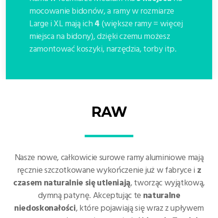
mocowanie bidonów, a ramy w rozmiarze
Large i XL mają ich
4
(większe ramy = więcej
miejsca na bidony), dzięki czemu możesz
zamontować koszyki, narzędzia, torby itp.
RAW
Nasze nowe, całkowicie surowe ramy aluminiowe mają
ręcznie szczotkowane wykończenie już w fabryce i
z
czasem naturalnie się utleniają
, tworząc wyjątkową,
dymną patynę. Akceptując te
naturalne
niedoskonałości
, które pojawiają się wraz z upływem