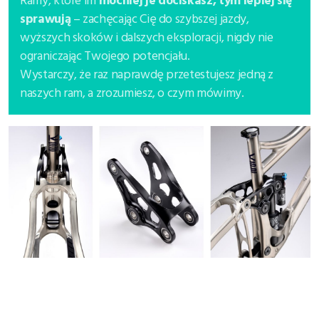
Ramy, które im
mocniej je dociskasz, tym lepiej się
sprawują
– zachęcając Cię do szybszej jazdy,
wyższych skoków i dalszych eksploracji, nigdy nie
ograniczając Twojego potencjału.
Wystarczy, że raz naprawdę przetestujesz jedną z
naszych ram, a zrozumiesz, o czym mówimy.