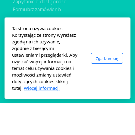
Zapytanie o dostępność
Formularz zamówienia
Kontakt
O NAS
Ta strona używa cookies.
Korzystając ze strony wyrażasz
zgodę na ich używanie,
Pozostałe informacje
zgodnie z bieżącymi
Wybór dropoutów
ustawieniami przeglądarki. Aby
Zgadzam się
Regulamin i wymiana/zwroty
uzyskać więcej informacji na
temat celu używania cookies i
Gwarancja Banshee
możliwości zmiany ustawień
Polityka Prywatności
dotyczących cookies kliknij
Instrukcje obsługi
tutaj:
Więcej informacji
Copyright ©2025 bansheebikes.pl, Wszelkie prawa
zastrzeżone.