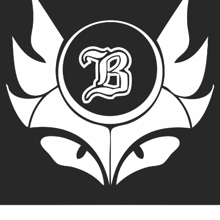
PARADOX V3
ENIGMA
ANOMALY
Zapytanie o dostępność
Formularz zamówienia