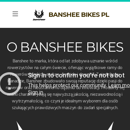
BANSHEE BIKES PL
O BANSHEE BIKES
Banshee to marka, która od lat zdobywa uznanie wśród
LEGEND
rowerzystów na całym świecie, oferując wyjątkowe ramy do
rowerów górskich, enduro, freeride i downhill. Z siedzibą w
TITAN V3.2
Kanadzie, Banshee zbudowało swoją reputację dzięki pasji do
rowerów oraz nieustannemu dążeniu do innowacji. Produkty tej
RUNE V3.2
marki charakteryzują się najwyższą jakością, niezawodnością i
wytrzymałością, co czyni je idealnym wyborem dla osób
SPITFIRE V3.2
szukających prawdziwych maszyn do zadań specjalnych.
PHANTOM V3.2
PRIME V3.2